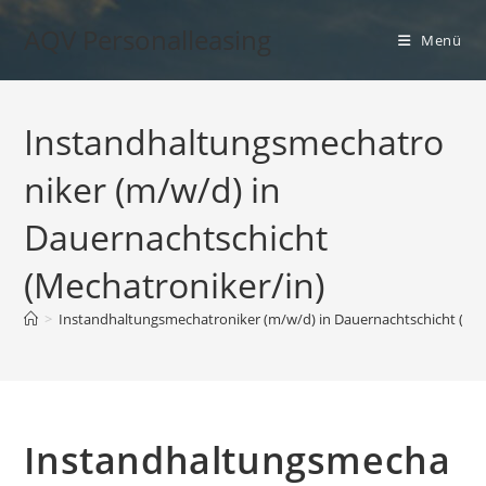
Zum
AQV Personalleasing
Inhalt
Menü
springen
Instandhaltungsmechatro
niker (m/w/d) in
Dauernachtschicht
(Mechatroniker/in)
>
Instandhaltungsmechatroniker (m/w/d) in Dauernachtschicht (Mec
Instandhaltungsmecha