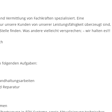
d Vermittlung von Fachkräften spezialisiert. Eine
ur unsere Kunden von unserer Leistungsfähigkeit überzeugt sind,
telle finden. Was andere vielleicht versprechen; – wir halten es!!!
ch
n folgenden Aufgaben:
andhaltungsarbeiten
d Reparatur
irmen
Übertragung in EDV-Systeme, sowie Aktualisierung technischer