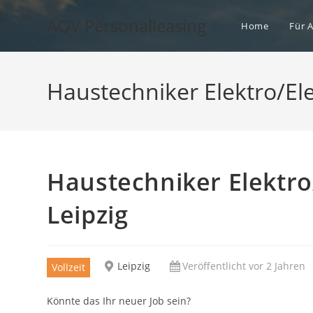
Zum
AQV Personalleasing
Inhalt
Home
Für 
springen
Haustechniker Elektro/Ele
Haustechniker Elektro
Leipzig
Leipzig
Veröffentlicht vor 2 Jahren
Vollzeit
Könnte das Ihr neuer Job sein?